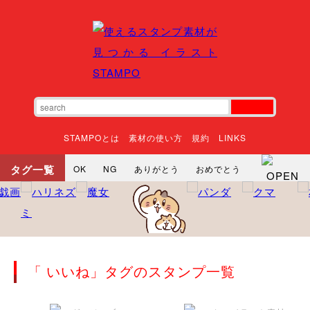
STAMPOとは
素材の使い方
規約
LINKS
タグ一覧
OK
NG
ありがとう
おめでとう
寝る
やったね
頑張れ
それな
いいね
ごめんなさい
やった
怒る
悲しい
だるい
衝撃
まったり
暇
じーっ
えへへ
おはよう
おはよう
神
るんるん
ファイト
焦る
「 いいね」タグのスタンプ一覧
向かってます
じー
ツッコミ
ヘルプ
じゃあね
寝る
笑う
興奮
お正月