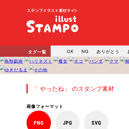
OK
NG
ありがとう
タグ一覧
悲しい
だるい
衝撃
向かってます
じー
ツッ
「 やったね」 のスタンプ素材
画像フォーマット
PNG
JPG
SVG