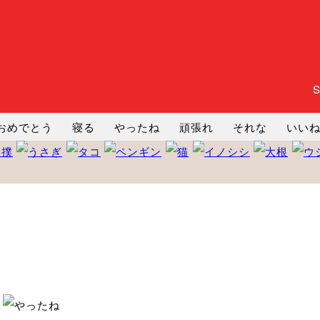
おめでとう
寝る
やったね
頑張れ
それな
いい
まったり
暇
じーっ
えへへ
おはよう
おはよう
コミ
ヘルプ
じゃあね
寝る
笑う
興奮
お正月