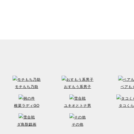
モチもち乃助
おすもう系男子
ベアも
根菜ラディGO
ユキオとトナ男
タコく
ダ鳥獣戯画
その他