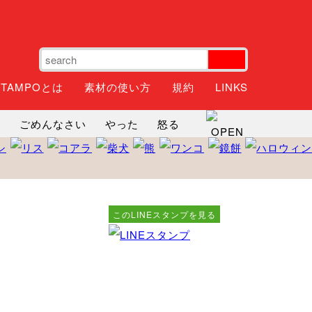
STAMPOとは
素材の使い方
規約
LINKS
ね
ごめんなさい
やった
怒る
神
るんるん
ファイト
焦る
このLINEスタンプを見る