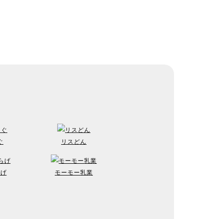
ぐ
リスどん
らげ
モーモー乳業