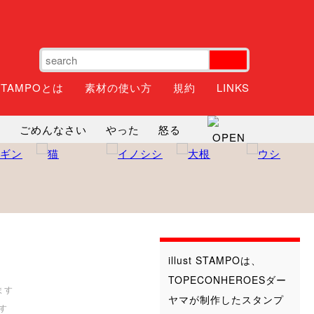
STAMPOとは
素材の使い方
規約
LINKS
ね
ごめんなさい
やった
怒る
神
るんるん
ファイト
焦る
illust STAMPOは、
TOPECONHEROESダー
ヤマが制作したスタンプ
す