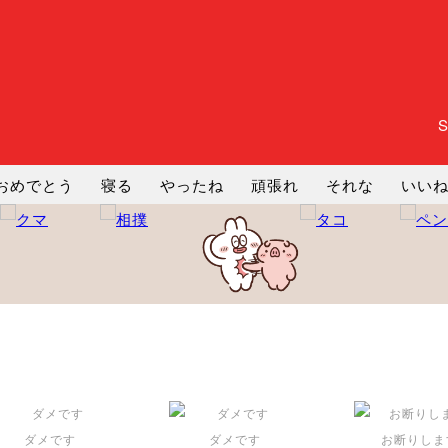
おめでとう
寝る
やったね
頑張れ
それな
いい
まったり
暇
じーっ
えへへ
おはよう
おはよう
コミ
ヘルプ
じゃあね
寝る
笑う
興奮
お正月
ダメです
ダメです
お断りしま