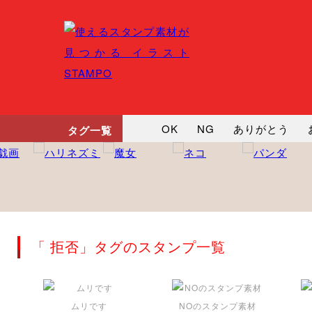
OK
NG
ありがとう
タグ一覧
悲しい
だるい
衝撃
向かってます
じー
ツッ
「 拒否」タグのスタンプ一覧
ムリです
NOのスタンプ素材