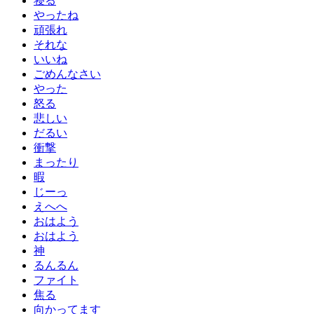
寝る
やったね
頑張れ
それな
いいね
ごめんなさい
やった
怒る
悲しい
だるい
衝撃
まったり
暇
じーっ
えへへ
おはよう
おはよう
神
るんるん
ファイト
焦る
向かってます