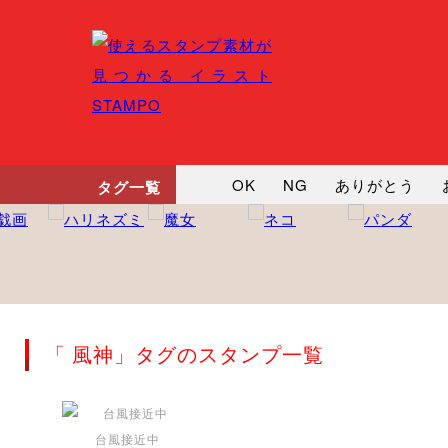
OK
NG
ありがとう
タグ一覧
悲しい
だるい
衝撃
向かってます
じー
ツッ
「 風神」タグのスタンプ一覧
台風接近中