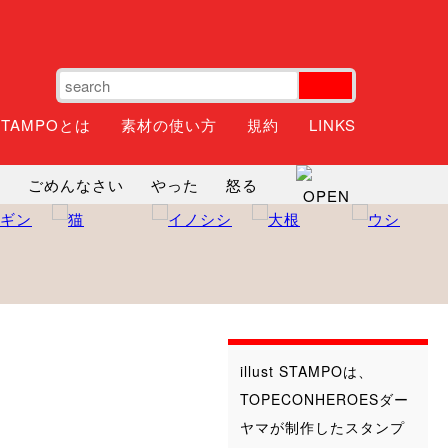
STAMPOとは
素材の使い方
規約
LINKS
ね
ごめんなさい
やった
怒る
神
るんるん
ファイト
焦る
illust STAMPOは、
TOPECONHEROESダー
ヤマが制作したスタンプ