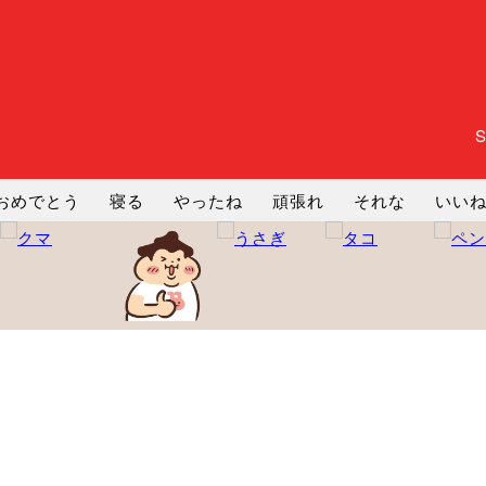
おめでとう
寝る
やったね
頑張れ
それな
いい
まったり
暇
じーっ
えへへ
おはよう
おはよう
コミ
ヘルプ
じゃあね
寝る
笑う
興奮
お正月