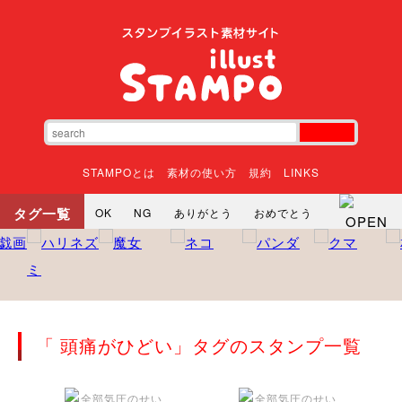
STAMPOとは
素材の使い方
規約
LINKS
タグ一覧
OK
NG
ありがとう
おめでとう
寝る
やったね
頑張れ
それな
いいね
ごめんなさい
やった
怒る
悲しい
だるい
衝撃
まったり
暇
じーっ
えへへ
おはよう
おはよう
神
るんるん
ファイト
焦る
「 頭痛がひどい」タグのスタンプ一覧
向かってます
じー
ツッコミ
ヘルプ
じゃあね
寝る
笑う
興奮
お正月