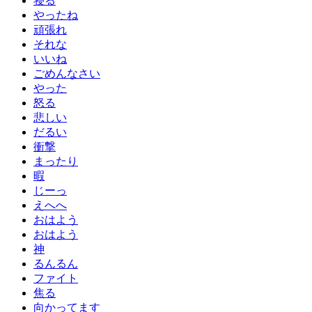
寝る
やったね
頑張れ
それな
いいね
ごめんなさい
やった
怒る
悲しい
だるい
衝撃
まったり
暇
じーっ
えへへ
おはよう
おはよう
神
るんるん
ファイト
焦る
向かってます