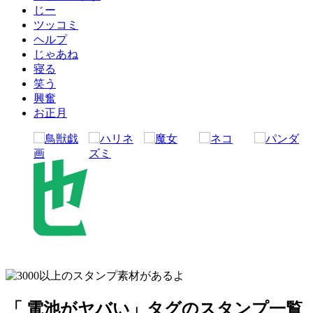
じー
ツッコミ
ヘルプ
じゃあね
寝る
笑う
興奮
お正月
「 電池がヤバい」タグのスタンプ一覧