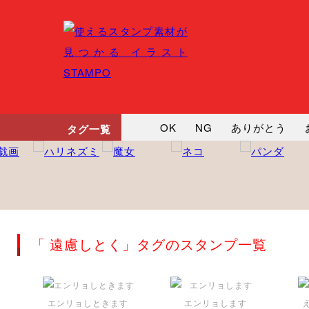
OK
NG
ありがとう
タグ一覧
悲しい
だるい
衝撃
向かってます
じー
ツッ
「 遠慮しとく」タグのスタンプ一覧
エンリョしときます
エンリョします