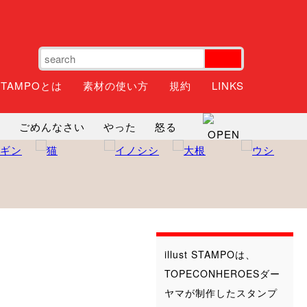
STAMPOとは
素材の使い方
規約
LINKS
ね
ごめんなさい
やった
怒る
神
るんるん
ファイト
焦る
illust STAMPOは、
TOPECONHEROESダー
ヤマが制作したスタンプ