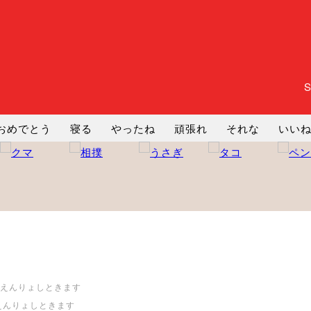
おめでとう
寝る
やったね
頑張れ
それな
いい
まったり
暇
じーっ
えへへ
おはよう
おはよう
コミ
ヘルプ
じゃあね
寝る
笑う
興奮
お正月
えんりょしときます