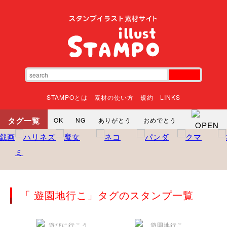
STAMPOとは
素材の使い方
規約
LINKS
タグ一覧
OK
NG
ありがとう
おめでとう
寝る
やったね
頑張れ
それな
いいね
ごめんなさい
やった
怒る
悲しい
だるい
衝撃
まったり
暇
じーっ
えへへ
おはよう
おはよう
神
るんるん
ファイト
焦る
「 遊園地行こ」タグのスタンプ一覧
向かってます
じー
ツッコミ
ヘルプ
じゃあね
寝る
笑う
興奮
お正月