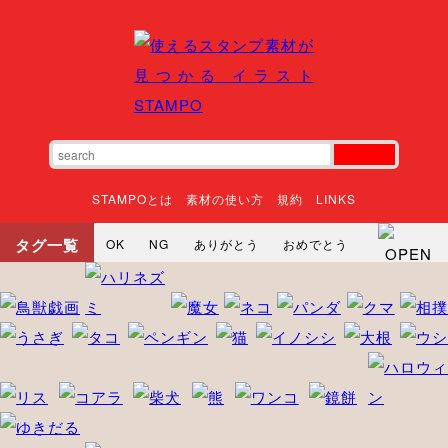
STAMPOとは
素材の使い方
規約
LINKS
タグ一覧
OK
NG
ありがとう
おめでとう
寝る
やったね
頑張れ
それな
いいね
ごめんなさい
やった
怒る
悲しい
だるい
衝撃
まったり
暇
じーっ
えへへ
おはよう
おはよう
神
るんるん
ファイト
焦る
向かってます
じー
ツッコミ
ヘルプ
じゃあね
寝る
笑う
興奮
お正月