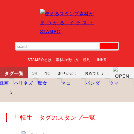
STAMPOとは
素材の使い方
規約
LINKS
タグ一覧
OK
NG
ありがとう
おめでとう
寝る
やったね
頑張れ
それな
いいね
ごめんなさい
やった
怒る
悲しい
だるい
衝撃
まったり
暇
じーっ
えへへ
おはよう
おはよう
神
るんるん
ファイト
焦る
「 転生」タグのスタンプ一覧
向かってます
じー
ツッコミ
ヘルプ
じゃあね
寝る
笑う
興奮
お正月