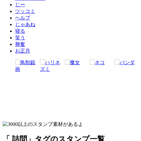
じー
ツッコミ
ヘルプ
じゃあね
寝る
笑う
興奮
お正月
「 詰問」タグのスタンプ一覧