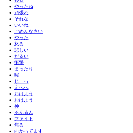
寝る
やったね
頑張れ
それな
いいね
ごめんなさい
やった
怒る
悲しい
だるい
衝撃
まったり
暇
じーっ
えへへ
おはよう
おはよう
神
るんるん
ファイト
焦る
向かってます