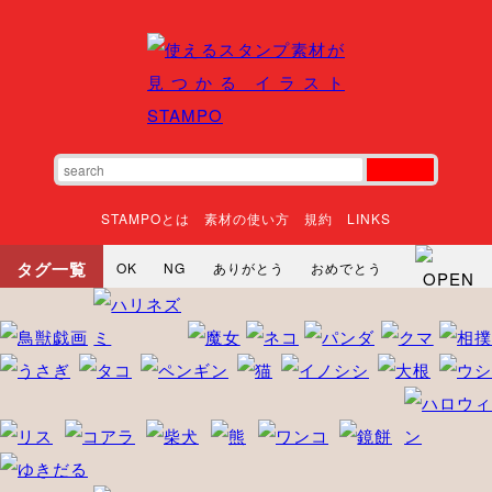
STAMPOとは
素材の使い方
規約
LINKS
タグ一覧
OK
NG
ありがとう
おめでとう
寝る
やったね
頑張れ
それな
いいね
ごめんなさい
やった
怒る
悲しい
だるい
衝撃
まったり
暇
じーっ
えへへ
おはよう
おはよう
神
るんるん
ファイト
焦る
向かってます
じー
ツッコミ
ヘルプ
じゃあね
寝る
笑う
興奮
お正月