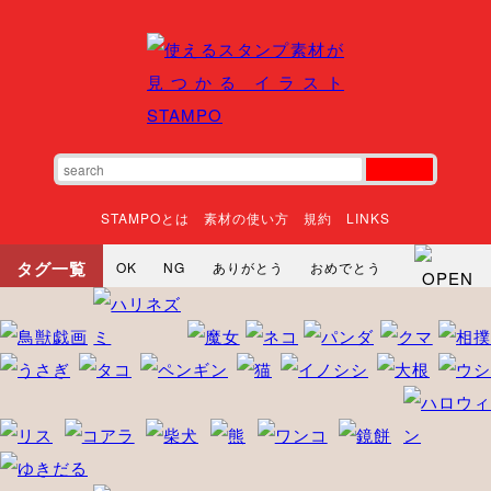
STAMPOとは
素材の使い方
規約
LINKS
タグ一覧
OK
NG
ありがとう
おめでとう
寝る
やったね
頑張れ
それな
いいね
ごめんなさい
やった
怒る
悲しい
だるい
衝撃
まったり
暇
じーっ
えへへ
おはよう
おはよう
神
るんるん
ファイト
焦る
向かってます
じー
ツッコミ
ヘルプ
じゃあね
寝る
笑う
興奮
お正月