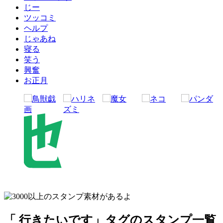
じー
ツッコミ
ヘルプ
じゃあね
寝る
笑う
興奮
お正月
「 行きたいです」タグのスタンプ一覧