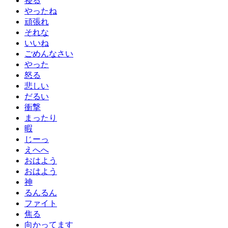
寝る
やったね
頑張れ
それな
いいね
ごめんなさい
やった
怒る
悲しい
だるい
衝撃
まったり
暇
じーっ
えへへ
おはよう
おはよう
神
るんるん
ファイト
焦る
向かってます