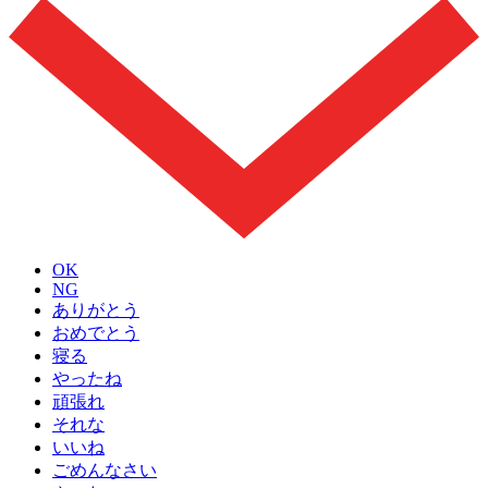
OK
NG
ありがとう
おめでとう
寝る
やったね
頑張れ
それな
いいね
ごめんなさい