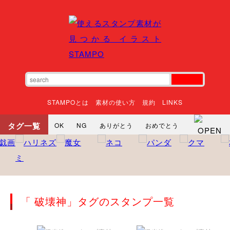
STAMPOとは
素材の使い方
規約
LINKS
タグ一覧
OK
NG
ありがとう
おめでとう
寝る
やったね
頑張れ
それな
いいね
ごめんなさい
やった
怒る
悲しい
だるい
衝撃
まったり
暇
じーっ
えへへ
おはよう
おはよう
神
るんるん
ファイト
焦る
「 破壊神」タグのスタンプ一覧
向かってます
じー
ツッコミ
ヘルプ
じゃあね
寝る
笑う
興奮
お正月