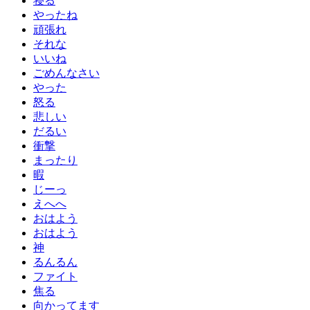
寝る
やったね
頑張れ
それな
いいね
ごめんなさい
やった
怒る
悲しい
だるい
衝撃
まったり
暇
じーっ
えへへ
おはよう
おはよう
神
るんるん
ファイト
焦る
向かってます