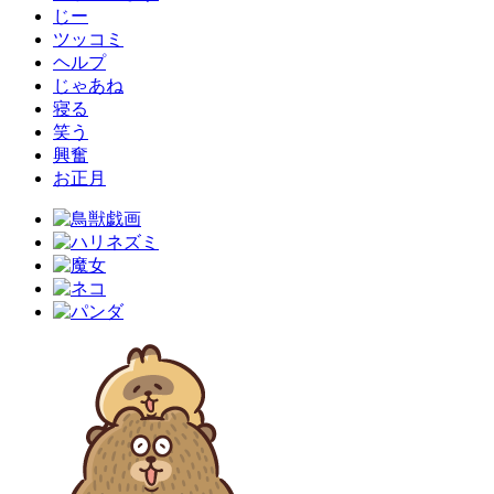
じー
ツッコミ
ヘルプ
じゃあね
寝る
笑う
興奮
お正月