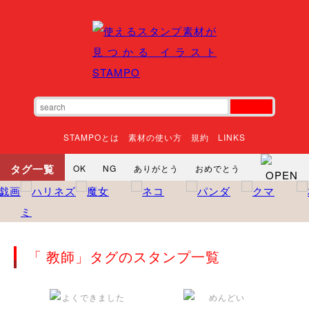
STAMPOとは
素材の使い方
規約
LINKS
タグ一覧
OK
NG
ありがとう
おめでとう
寝る
やったね
頑張れ
それな
いいね
ごめんなさい
やった
怒る
悲しい
だるい
衝撃
まったり
暇
じーっ
えへへ
おはよう
おはよう
「 教師」タグのスタンプ一覧
神
るんるん
ファイト
焦る
向かってます
じー
ツッコミ
ヘルプ
じゃあね
寝る
笑う
興奮
お正月