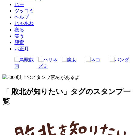
じー
ツッコミ
ヘルプ
じゃあね
寝る
笑う
興奮
お正月
「 敗北が知りたい」タグのスタンプ一
覧