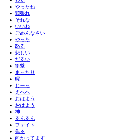
寝る
やったね
頑張れ
それな
いいね
ごめんなさい
やった
怒る
悲しい
だるい
衝撃
まったり
暇
じーっ
えへへ
おはよう
おはよう
神
るんるん
ファイト
焦る
向かってます