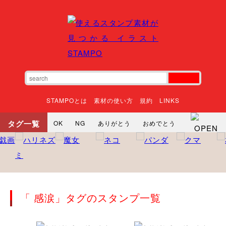
STAMPOとは
素材の使い方
規約
LINKS
タグ一覧
OK
NG
ありがとう
おめでとう
寝る
やったね
頑張れ
それな
いいね
ごめんなさい
やった
怒る
悲しい
だるい
衝撃
まったり
暇
じーっ
えへへ
おはよう
おはよう
神
るんるん
ファイト
焦る
「 感涙」タグのスタンプ一覧
向かってます
じー
ツッコミ
ヘルプ
じゃあね
寝る
笑う
興奮
お正月