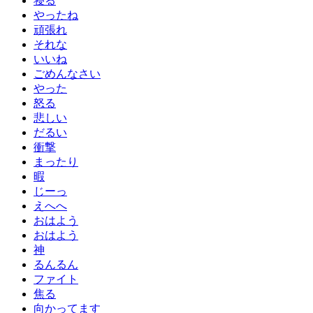
寝る
やったね
頑張れ
それな
いいね
ごめんなさい
やった
怒る
悲しい
だるい
衝撃
まったり
暇
じーっ
えへへ
おはよう
おはよう
神
るんるん
ファイト
焦る
向かってます