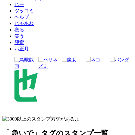
じー
ツッコミ
ヘルプ
じゃあね
寝る
笑う
興奮
お正月
「 急いで」タグのスタンプ一覧