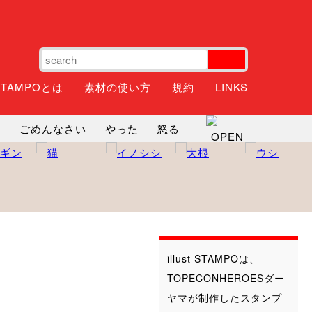
STAMPOとは
素材の使い方
規約
LINKS
ね
ごめんなさい
やった
怒る
神
るんるん
ファイト
焦る
illust STAMPOは、
TOPECONHEROESダー
ヤマが制作したスタンプ