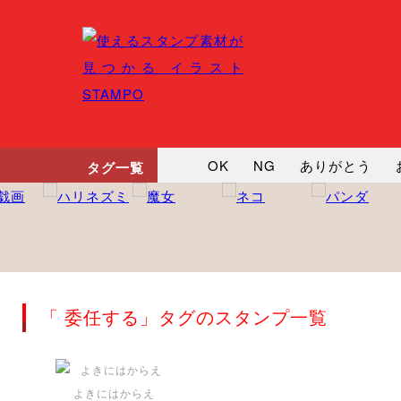
OK
NG
ありがとう
タグ一覧
悲しい
だるい
衝撃
向かってます
じー
ツッ
「 委任する」タグのスタンプ一覧
よきにはからえ