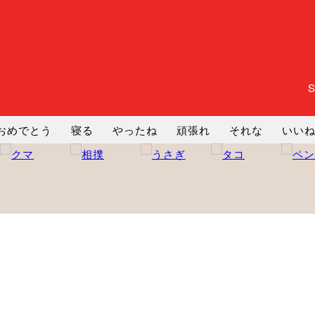
おめでとう
寝る
やったね
頑張れ
それな
いい
まったり
暇
じーっ
えへへ
おはよう
おはよう
コミ
ヘルプ
じゃあね
寝る
笑う
興奮
お正月