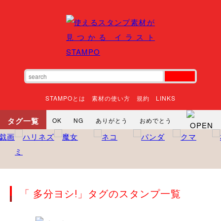
STAMPOとは
素材の使い方
規約
LINKS
タグ一覧
OK
NG
ありがとう
おめでとう
寝る
やったね
頑張れ
それな
いいね
ごめんなさい
やった
怒る
悲しい
だるい
衝撃
まったり
暇
じーっ
えへへ
おはよう
おはよう
神
るんるん
ファイト
焦る
「 多分ヨシ!」タグのスタンプ一覧
向かってます
じー
ツッコミ
ヘルプ
じゃあね
寝る
笑う
興奮
お正月