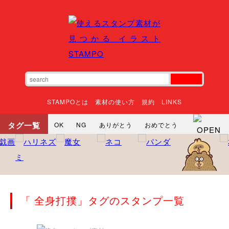
STAMPOとは
素材の使い方
規約
LINKS
タグ一覧
OK
NG
ありがとう
おめでとう
寝る
やったね
頑張れ
それな
いいね
ごめんなさい
やった
怒る
悲しい
だるい
衝撃
まったり
暇
じーっ
えへへ
おはよう
おはよう
神
るんるん
ファイト
焦る
「 全身打撲」タグのスタンプ一覧
向かってます
じー
ツッコミ
ヘルプ
じゃあね
寝る
笑う
興奮
お正月