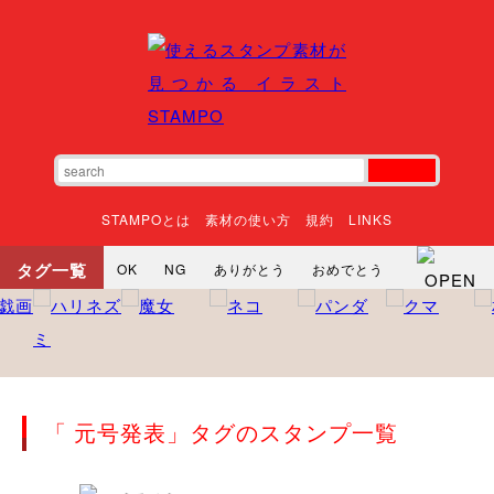
STAMPOとは
素材の使い方
規約
LINKS
タグ一覧
OK
NG
ありがとう
おめでとう
寝る
やったね
頑張れ
それな
いいね
ごめんなさい
やった
怒る
悲しい
だるい
衝撃
まったり
暇
じーっ
えへへ
おはよう
おはよう
神
るんるん
ファイト
焦る
「 元号発表」タグのスタンプ一覧
向かってます
じー
ツッコミ
ヘルプ
じゃあね
寝る
笑う
興奮
お正月