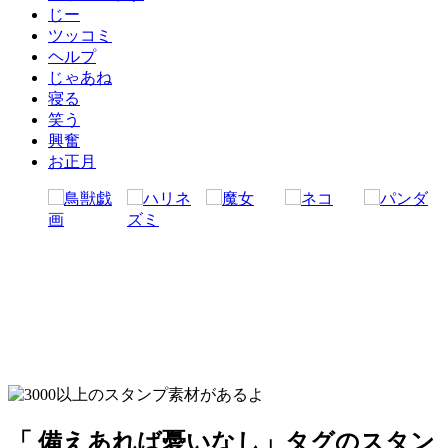
じー
ツッコミ
ヘルプ
じゃあね
寝る
笑う
興奮
お正月
「 備えあれば憂いなし」タグのスタン