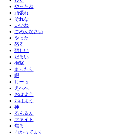
寝る
やったね
頑張れ
それな
いいね
ごめんなさい
やった
怒る
悲しい
だるい
衝撃
まったり
暇
じーっ
えへへ
おはよう
おはよう
神
るんるん
ファイト
焦る
向かってます