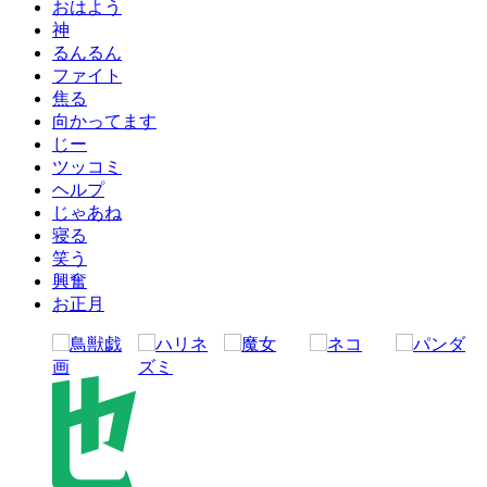
おはよう
神
るんるん
ファイト
焦る
向かってます
じー
ツッコミ
ヘルプ
じゃあね
寝る
笑う
興奮
お正月