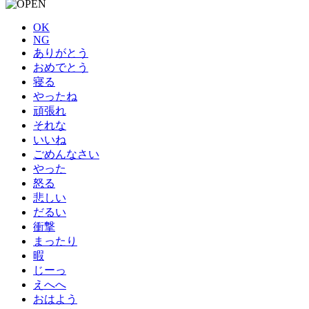
OK
NG
ありがとう
おめでとう
寝る
やったね
頑張れ
それな
いいね
ごめんなさい
やった
怒る
悲しい
だるい
衝撃
まったり
暇
じーっ
えへへ
おはよう