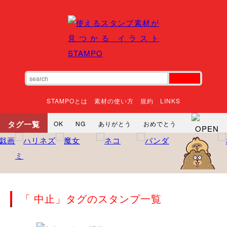
STAMPOとは
素材の使い方
規約
LINKS
タグ一覧
OK
NG
ありがとう
おめでとう
寝る
やったね
頑張れ
それな
いいね
ごめんなさい
やった
怒る
悲しい
だるい
衝撃
まったり
暇
じーっ
えへへ
おはよう
おはよう
神
るんるん
ファイト
焦る
「 中止」タグのスタンプ一覧
向かってます
じー
ツッコミ
ヘルプ
じゃあね
寝る
笑う
興奮
お正月