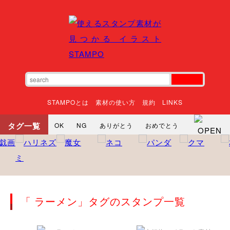
STAMPOとは
素材の使い方
規約
LINKS
タグ一覧
OK
NG
ありがとう
おめでとう
寝る
やったね
頑張れ
それな
いいね
ごめんなさい
やった
怒る
悲しい
だるい
衝撃
まったり
暇
じーっ
えへへ
おはよう
おはよう
神
るんるん
ファイト
焦る
「 ラーメン」タグのスタンプ一覧
向かってます
じー
ツッコミ
ヘルプ
じゃあね
寝る
笑う
興奮
お正月