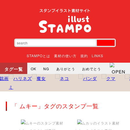
STAMPOとは
素材の使い方
規約
LINKS
タグ一覧
OK
NG
ありがとう
おめでとう
寝る
やったね
頑張れ
それな
いいね
ごめんなさい
やった
怒る
悲しい
だるい
衝撃
まったり
暇
じーっ
えへへ
おはよう
おはよう
「 ムキー」タグのスタンプ一覧
神
るんるん
ファイト
焦る
向かってます
じー
ツッコミ
ヘルプ
じゃあね
寝る
笑う
興奮
お正月