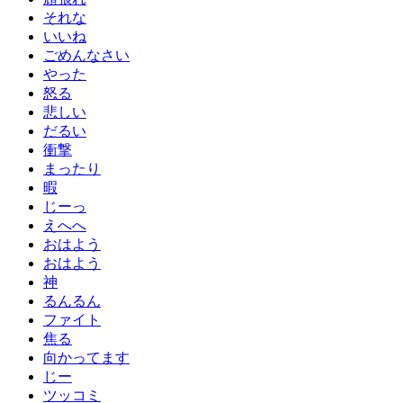
それな
いいね
ごめんなさい
やった
怒る
悲しい
だるい
衝撃
まったり
暇
じーっ
えへへ
おはよう
おはよう
神
るんるん
ファイト
焦る
向かってます
じー
ツッコミ