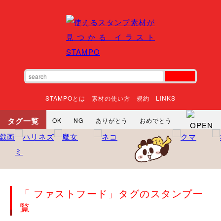
STAMPOとは
素材の使い方
規約
LINKS
タグ一覧
OK
NG
ありがとう
おめでとう
寝る
やったね
頑張れ
それな
いいね
ごめんなさい
やった
怒る
悲しい
だるい
衝撃
まったり
暇
じーっ
えへへ
おはよう
おはよう
神
るんるん
ファイト
焦る
「 ファストフード」タグのスタンプ一
向かってます
じー
ツッコミ
ヘルプ
覧
じゃあね
寝る
笑う
興奮
お正月