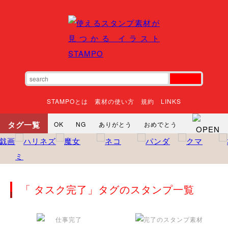
STAMPOとは
素材の使い方
規約
LINKS
タグ一覧
OK
NG
ありがとう
おめでとう
寝る
やったね
頑張れ
それな
いいね
ごめんなさい
やった
怒る
悲しい
だるい
衝撃
まったり
暇
じーっ
えへへ
おはよう
おはよう
「 タスク完了」タグのスタンプ一覧
神
るんるん
ファイト
焦る
向かってます
じー
ツッコミ
ヘルプ
じゃあね
寝る
笑う
興奮
お正月