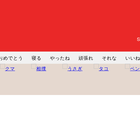
おめでとう
寝る
やったね
頑張れ
それな
いい
まったり
暇
じーっ
えへへ
おはよう
おはよう
コミ
ヘルプ
じゃあね
寝る
笑う
興奮
お正月