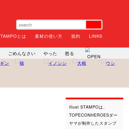
STAMPOとは
素材の使い方
規約
LINKS
ね
ごめんなさい
やった
怒る
神
るんるん
ファイト
焦る
illust STAMPOは、
TOPECONHEROESダー
ヤマが制作したスタンプ