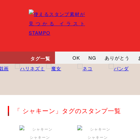
OK
NG
ありがとう
タグ一覧
悲しい
だるい
衝撃
向かってます
じー
ツッ
「 シャキーン」タグのスタンプ一覧
シャキーン
シャキーン