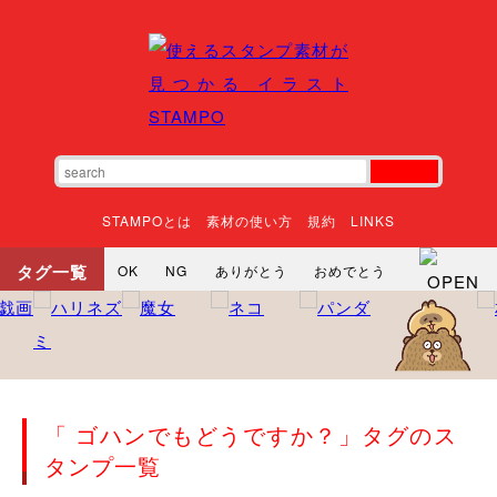
STAMPOとは
素材の使い方
規約
LINKS
タグ一覧
OK
NG
ありがとう
おめでとう
寝る
やったね
頑張れ
それな
いいね
ごめんなさい
やった
怒る
悲しい
だるい
衝撃
まったり
暇
じーっ
えへへ
おはよう
おはよう
神
るんるん
ファイト
焦る
「 ゴハンでもどうですか？」タグのス
向かってます
じー
ツッコミ
ヘルプ
タンプ一覧
じゃあね
寝る
笑う
興奮
お正月