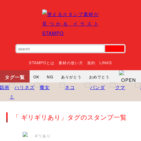
STAMPOとは
素材の使い方
規約
LINKS
タグ一覧
OK
NG
ありがとう
おめでとう
寝る
やったね
頑張れ
それな
いいね
ごめんなさい
やった
怒る
悲しい
だるい
衝撃
まったり
暇
じーっ
えへへ
おはよう
おはよう
「 ギリギリあり」タグのスタンプ一覧
神
るんるん
ファイト
焦る
向かってます
じー
ツッコミ
ヘルプ
じゃあね
寝る
笑う
興奮
お正月