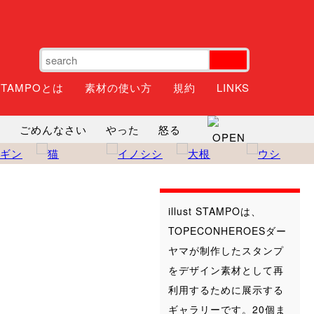
STAMPOとは
素材の使い方
規約
LINKS
ね
ごめんなさい
やった
怒る
神
るんるん
ファイト
焦る
illust STAMPOは、
TOPECONHEROESダー
ヤマが制作したスタンプ
をデザイン素材として再
利用するために展示する
ギャラリーです。20個ま