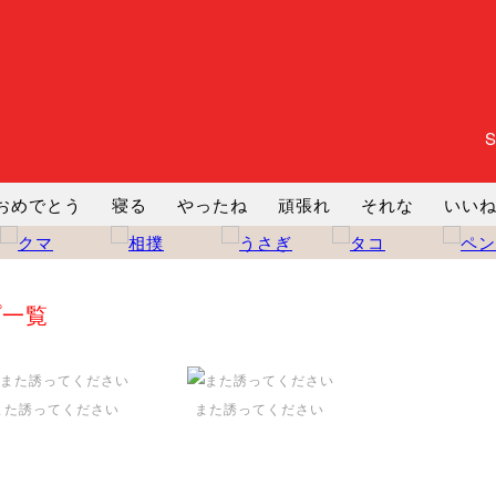
おめでとう
寝る
やったね
頑張れ
それな
いい
まったり
暇
じーっ
えへへ
おはよう
おはよう
コミ
ヘルプ
じゃあね
寝る
笑う
興奮
お正月
プ一覧
また誘ってください
また誘ってください