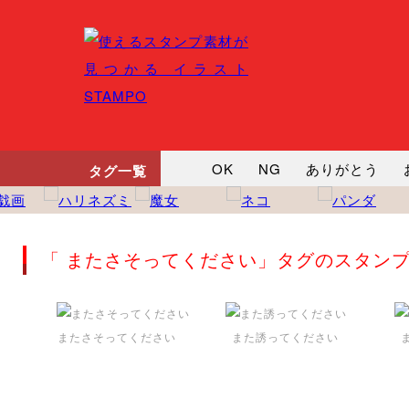
OK
NG
ありがとう
タグ一覧
悲しい
だるい
衝撃
向かってます
じー
ツッ
「 またさそってください」タグのスタン
またさそってください
また誘ってください