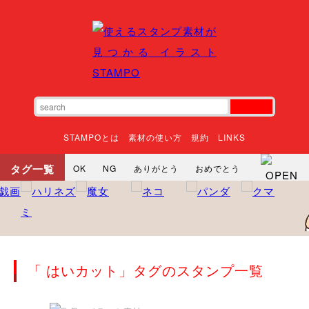
STAMPOとは
素材の使い方
規約
LINKS
タグ一覧
OK
NG
ありがとう
おめでとう
寝る
やったね
頑張れ
それな
いいね
ごめんなさい
やった
怒る
悲しい
だるい
衝撃
まったり
暇
じーっ
えへへ
おはよう
おはよう
神
るんるん
ファイト
焦る
「 はいカット」タグのスタンプ一覧
向かってます
じー
ツッコミ
ヘルプ
じゃあね
寝る
笑う
興奮
お正月