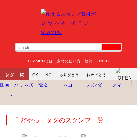
STAMPOとは
素材の使い方
規約
LINKS
タグ一覧
OK
NG
ありがとう
おめでとう
寝る
やったね
頑張れ
それな
いいね
ごめんなさい
やった
怒る
悲しい
だるい
衝撃
まったり
暇
じーっ
えへへ
おはよう
おはよう
神
るんるん
ファイト
焦る
「 どやっ」タグのスタンプ一覧
向かってます
じー
ツッコミ
ヘルプ
じゃあね
寝る
笑う
興奮
お正月