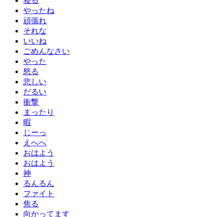
寝る
やったね
頑張れ
それな
いいね
ごめんなさい
やった
怒る
悲しい
だるい
衝撃
まったり
暇
じーっ
えへへ
おはよう
おはよう
神
るんるん
ファイト
焦る
向かってます