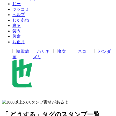
じー
ツッコミ
ヘルプ
じゃあね
寝る
笑う
興奮
お正月
「 どうする」タグのスタンプ一覧