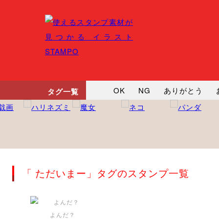
OK
NG
ありがとう
タグ一覧
悲しい
だるい
衝撃
向かってます
じー
ツッ
「 ただいまー」タグのスタンプ一覧
よんだ？