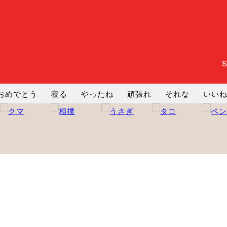
おめでとう
寝る
やったね
頑張れ
それな
いい
まったり
暇
じーっ
えへへ
おはよう
おはよう
コミ
ヘルプ
じゃあね
寝る
笑う
興奮
お正月