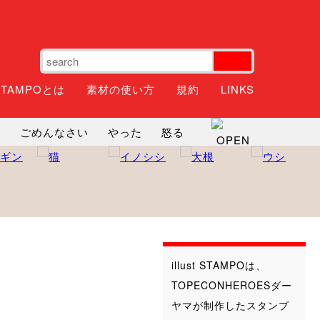
STAMPOとは
素材の使い方
規約
LINKS
ね
ごめんなさい
やった
怒る
神
るんるん
ファイト
焦る
illust STAMPOは、
TOPECONHEROESダー
ヤマが制作したスタンプ