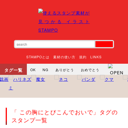
STAMPOとは
素材の使い方
規約
LINKS
タグ一覧
OK
NG
ありがとう
おめでとう
寝る
やったね
頑張れ
それな
いいね
ごめんなさい
やった
怒る
悲しい
だるい
衝撃
まったり
暇
じーっ
えへへ
おはよう
おはよう
神
るんるん
ファイト
焦る
「 この胸にとびこんでおいで」タグの
向かってます
じー
ツッコミ
ヘルプ
スタンプ一覧
じゃあね
寝る
笑う
興奮
お正月