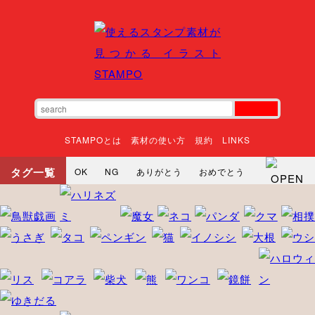
STAMPOとは
素材の使い方
規約
LINKS
タグ一覧
OK
NG
ありがとう
おめでとう
寝る
やったね
頑張れ
それな
いいね
ごめんなさい
やった
怒る
悲しい
だるい
衝撃
まったり
暇
じーっ
えへへ
おはよう
おはよう
神
るんるん
ファイト
焦る
向かってます
じー
ツッコミ
ヘルプ
じゃあね
寝る
笑う
興奮
お正月