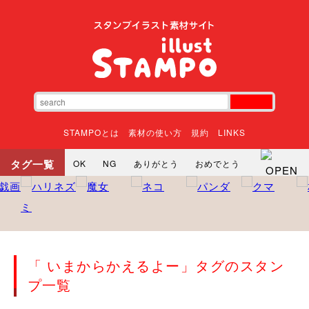
STAMPOとは
素材の使い方
規約
LINKS
タグ一覧
OK
NG
ありがとう
おめでとう
寝る
やったね
頑張れ
それな
いいね
ごめんなさい
やった
怒る
悲しい
だるい
衝撃
まったり
暇
じーっ
えへへ
おはよう
おはよう
神
るんるん
ファイト
焦る
「 いまからかえるよー」タグのスタン
向かってます
じー
ツッコミ
ヘルプ
プ一覧
じゃあね
寝る
笑う
興奮
お正月