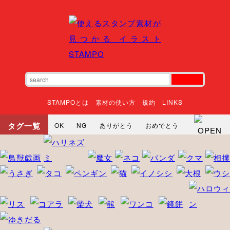
STAMPOとは
素材の使い方
規約
LINKS
タグ一覧
OK
NG
ありがとう
おめでとう
寝る
やったね
頑張れ
それな
いいね
ごめんなさい
やった
怒る
悲しい
だるい
衝撃
まったり
暇
じーっ
えへへ
おはよう
おはよう
神
るんるん
ファイト
焦る
向かってます
じー
ツッコミ
ヘルプ
じゃあね
寝る
笑う
興奮
お正月