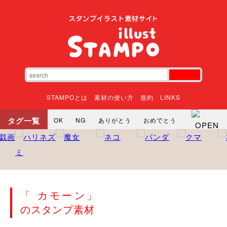
STAMPOとは
素材の使い方
規約
LINKS
タグ一覧
OK
NG
ありがとう
おめでとう
寝る
やったね
頑張れ
それな
いいね
ごめんなさい
やった
怒る
悲しい
だるい
衝撃
まったり
暇
じーっ
えへへ
おはよう
おはよう
神
るんるん
ファイト
焦る
「 カモーン」
向かってます
じー
ツッコミ
ヘルプ
のスタンプ素材
じゃあね
寝る
笑う
興奮
お正月