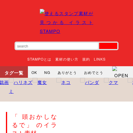
STAMPOとは
素材の使い方
規約
LINKS
タグ一覧
OK
NG
ありがとう
おめでとう
寝る
やったね
頑張れ
それな
いいね
ごめんなさい
やった
怒る
悲しい
だるい
衝撃
まったり
暇
じーっ
えへへ
おはよう
おはよう
神
るんるん
ファイト
焦る
「 頭おかしな
向かってます
じー
ツッコミ
ヘルプ
るで」 のイラ
じゃあね
寝る
笑う
興奮
お正月