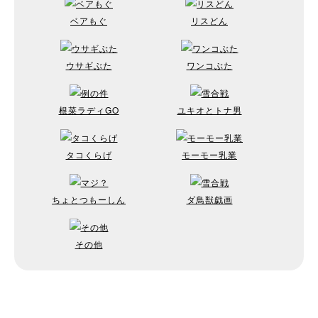
ベアもぐ
リスどん
ウサギぶた
ワンコぶた
根菜ラディGO
ユキオとトナ男
タコくらげ
モーモー乳業
ちょとつもーしん
ダ鳥獣戯画
その他