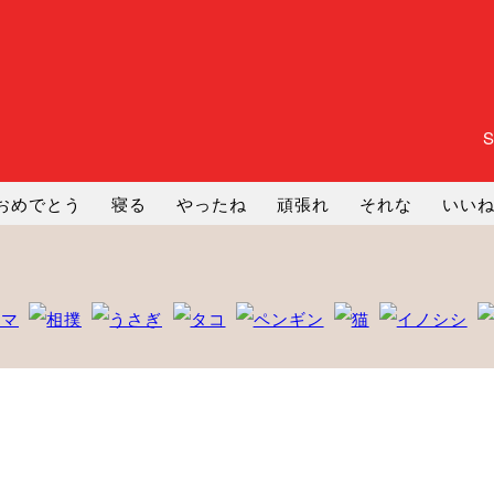
おめでとう
寝る
やったね
頑張れ
それな
いい
まったり
暇
じーっ
えへへ
おはよう
おはよう
コミ
ヘルプ
じゃあね
寝る
笑う
興奮
お正月