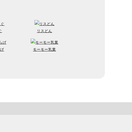
ぐ
リスどん
らげ
モーモー乳業