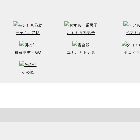
モチもち乃助
おすもう系男子
ベアも
根菜ラディGO
ユキオとトナ男
タコく
その他