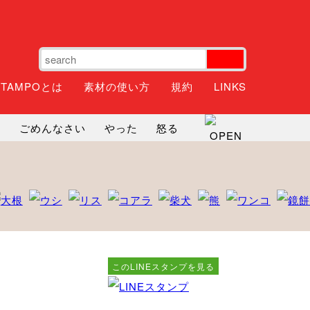
STAMPOとは
素材の使い方
規約
LINKS
ね
ごめんなさい
やった
怒る
神
るんるん
ファイト
焦る
このLINEスタンプを見る