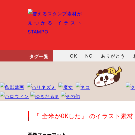
OK
NG
ありがとう
タグ一覧
悲しい
だるい
衝撃
向かってます
じー
ツッ
「 全米がOKした」 のイラスト素材
画像フォーマット