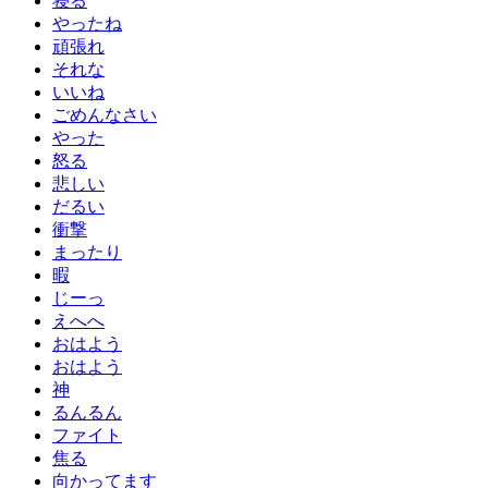
寝る
やったね
頑張れ
それな
いいね
ごめんなさい
やった
怒る
悲しい
だるい
衝撃
まったり
暇
じーっ
えへへ
おはよう
おはよう
神
るんるん
ファイト
焦る
向かってます