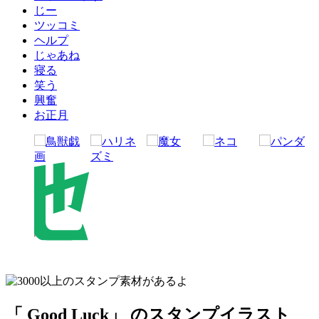
じー
ツッコミ
ヘルプ
じゃあね
寝る
笑う
興奮
お正月
「 Good Luck」 のスタンプイラスト